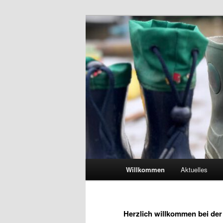
Zum
primären
Inhalt
springen
Hauptmenü
Willkommen
Aktuelles
Herzlich willkommen bei der