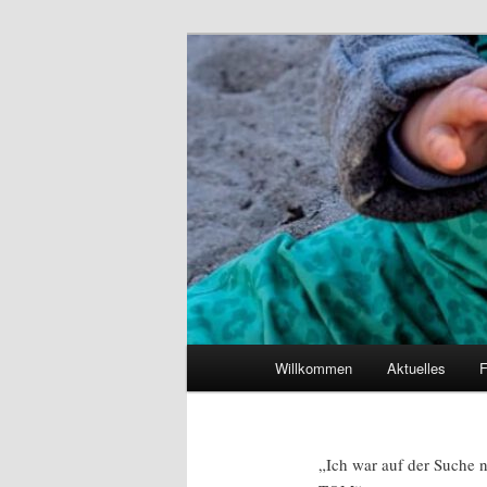
Zum
primären
Inhalt
springen
Hauptmenü
Willkommen
Aktuelles
F
„Ich war auf der Suche n