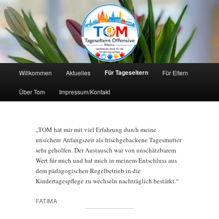
Zum
primären
Inhalt
springen
Hauptmenü
Für Tageseltern
Willkommen
Aktuelles
Für Eltern
Über Tom
Impressum/Kontakt
„TOM hat mir mit viel Erfahrung durch meine
unsichere Anfangszeit als frischgebackene Tagesmutter
sehr geholfen. Der Austausch war von unschätzbarem
Wert für mich und hat mich in meinem Entschluss aus
dem pädagogischen Regelbetrieb in die
Kindertagespflege zu wechseln nachträglich bestärkt.“
FATIMA